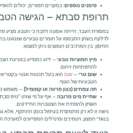
סימנים נוספים:
במקרים חמורים, יכולים להופיע
תרופת סבתא – הגישה הטב
במסורת העבר, הייתה אמונה רחבה כי הטבע מציע פתר
לדלקת בשתן התבססו על חומרים טבעיים שנטענו בתכ
החיסון. בין המרכיבים הנפוצים ניתן למצוא:
מיץ חמוציות טבעי
– ידוע כמסייע במניעת הצמד
להתפתחות זיהום.
שום טרי
–
שום
הוא בעל תכונות אנטי-בקטריאלי
הטבעיות של הגוף.
תה צמחים (כגון מרווה או קמומיל)
– משמש כמש
שתיית מים מרובה
– אף על פי שזהו "טיפ סבת
השתן ולהפחית את הצטברות החיידקים.
גישה זו לא רק מתמקדת בטיפול בזמן ההתקף, אלא גם ב
בנוגדי חמצון, ויטמינים ומינרלים המסייעים למערכת הח