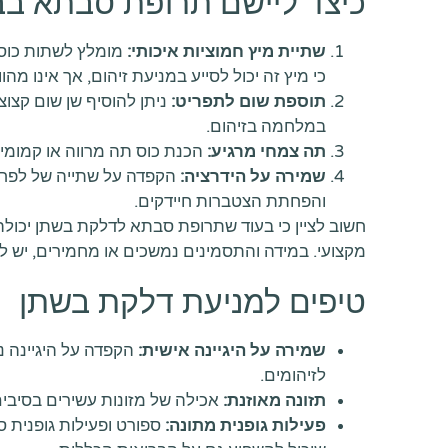
כיצד ליישם תרופת סבתא בב
שתיית מיץ חמוציות איכותי:
מומלץ לשתות כוס מ
כי מיץ זה יכול לסייע במניעת זיהום, אך אינו מה
תוספת שום לתפריט:
ניתן להוסיף שן שום קצו
במלחמה בזיהום.
תה צמחי מרגיע:
הכנת כוס תה מרווה או קמומי
שמירה על הידרציה:
והפחתת הצטברות חיידקים.
חשוב לציין כי בעוד שתרופת סבתא לדלקת בשתן יכולה
מקצועי. במידה והתסמינים נמשכים או מחמירים, יש לפ
טיפים למניעת דלקת בשתן
שמירה על היגיינה אישית:
הקפדה על היגיינה נ
לזיהומים.
תזונה מאוזנת:
אכילה של מזונות עשירים בסיבים,
פעילות גופנית מתונה:
ספורט ופעילות גופנית 